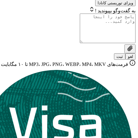
ویزای توریستی کانادا
به گفت‌وگو بپیوندید !
لغو
ثبت
فرمت‌های MP3، JPG، PNG، WEBP، MP4، MKV تا ۱۰ مگابایت