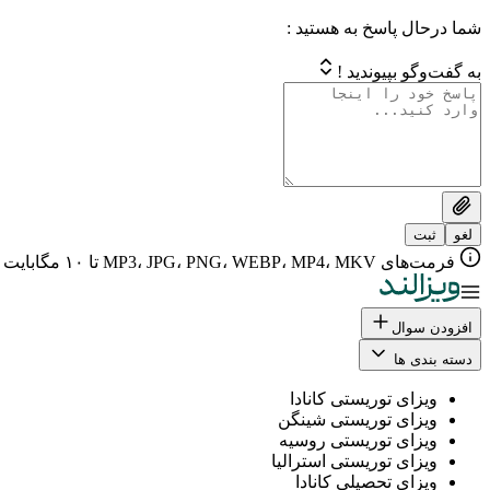
شما درحال پاسخ به هستید :
به گفت‌وگو بپیوندید !
لغو
ثبت
فرمت‌های MP3، JPG، PNG، WEBP، MP4، MKV تا ۱۰ مگابایت
افزودن سوال
دسته بندی ها
ویزای توریستی کانادا
ویزای توریستی شینگن
ویزای توریستی روسیه
ویزای توریستی استرالیا
ویزای تحصیلی کانادا