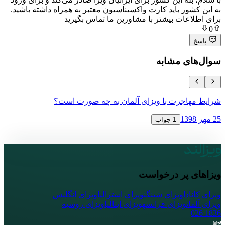
ر باید کارت واکسیناسیون معتبر به همراه داشته باشید.
ات بیشتر با مشاورین ما تماس بگیرید
ی مشابه
جرت با ویزای آلمان به چه صورت است؟
ویزای ترانز
12 آبان 1398
1 جواب
پر درخواست
ا
ویزای شینگن
ویزای استرالیا
ویزای انگلیس
ویزای فرانسه
ویزای ایتالیا
ویزای روسیه