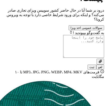
ما آیا در حال حاضر کشور سوییس ویزای تجاری صادر
اینکه برای ورود شرایط خاصی دارد با توجه به ویروس
ومی اخذ ویزا
بپیوندید !
فرمت‌های MP3، JPG، PNG، WEBP، MP4، MKV تا ۱۰