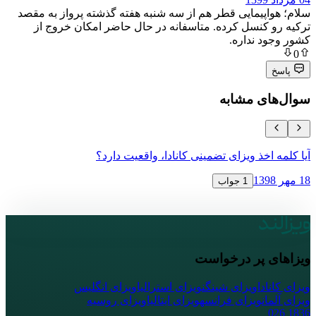
پیمایی قطر هم از سه شنبه هفته گذشته پرواز به مقصد
کنسل کرده. متاسفانه در حال حاضر امکان خروج از
 نداره.
ی مشابه
خذ ویزای تضمینی کانادا، واقعیت دارد؟
دریافت ویزای
18 مهر 1398
1 جواب
پر درخواست
ا
ویزای شینگن
ویزای استرالیا
ویزای انگلیس
ویزای فرانسه
ویزای ایتالیا
ویزای روسیه