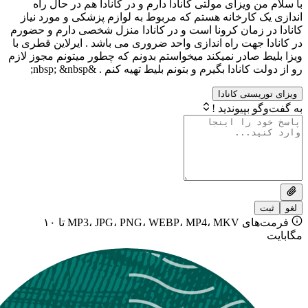
 ویزای مولتی کانادا دارم و در کانادا هم در حال راه
کارخانه هستم که مربوط به لوازم پزشکی و مورد نیاز
 زمان کرونا است و در کانادا منزل شخصی دارم و حضورم
جهت راه اندازی واحد ضروری می باشد . ایرلاین قطری با
صادر نمیکند میخواستم بدونم که چطور میتونم مجوز لازم
نادا بگیرم و بتونم بلیط تهیه کنم . &nbsp; &nbsp;
ستی کانادا
بپیوندید !
فرمت‌های MP3، JPG، PNG، WEBP، MP4، MKV تا ۱۰