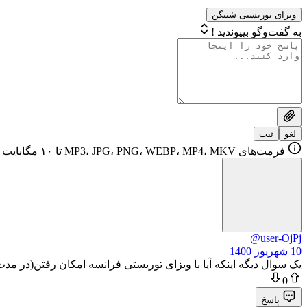
ویزای توریستی شینگن
به گفت‌وگو بپیوندید !
لغو
ثبت
فرمت‌های MP3، JPG، PNG، WEBP، MP4، MKV تا ۱۰ مگابایت
@user-OjPj
10 شهریور 1400
یک سوال دیگه اینکه آیا با ویزای توریستی فرانسه امکان رفتن(در مدت اعت
0
پاسخ