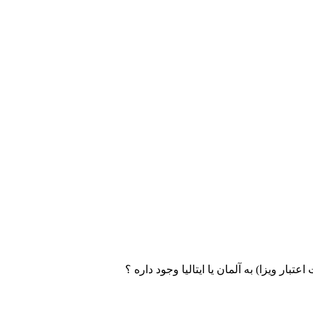
بار ویزا) به آلمان یا ایتالیا وجود داره ؟