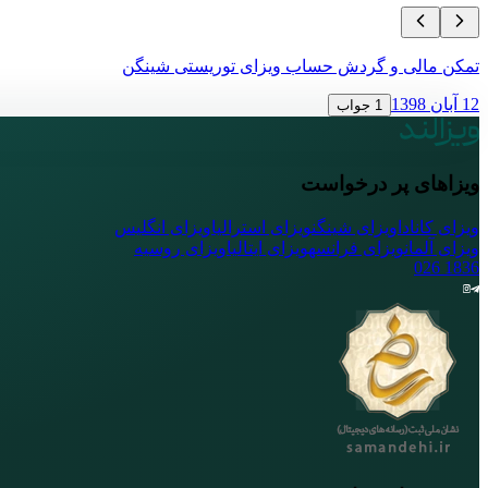
تمکن مالی و گردش حساب ویزای توریستی شینگن
12 آبان 1398
1 جواب
ویزاهای پر درخواست
ویزای کانادا
ویزای شینگن
ویزای استرالیا
ویزای انگلیس
ویزای آلمان
ویزای فرانسه
ویزای ایتالیا
ویزای روسیه
026
1836