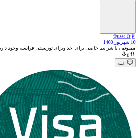
@user-OjPj
10 شهریور 1400
ممنونم ،آیا شرایط خاصی برای اخذ ویزای توریستی فرانسه وجود داره ؟
0
پاسخ