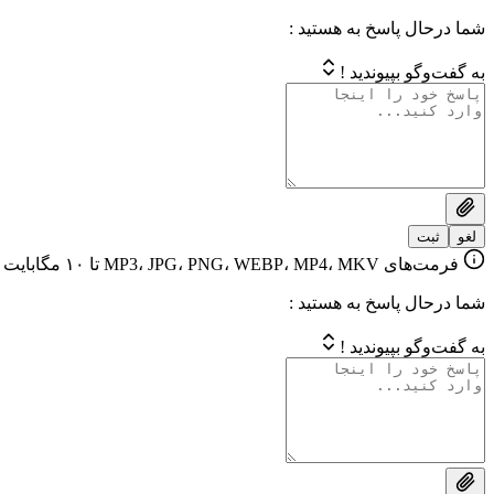
شما درحال پاسخ به هستید :
به گفت‌وگو بپیوندید !
لغو
ثبت
فرمت‌های MP3، JPG، PNG، WEBP، MP4، MKV تا ۱۰ مگابایت
شما درحال پاسخ به هستید :
به گفت‌وگو بپیوندید !