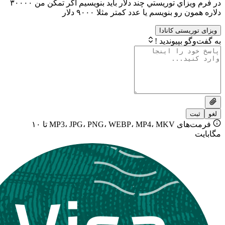
در فرم ويزاي توريستي چند دلار بايد بنويسيم اگر تمكن من ٣٠٠٠٠
و بنويسم يا عدد كمتر مثلا ٩٠٠٠ دلار
ستی کانادا
بپیوندید !
فرمت‌های MP3، JPG، PNG، WEBP، MP4، MKV تا ۱۰