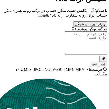
آیا امکانش هست تمکن حساب در ترکیه رو به همراه تمکن
رو به سفارت ارائه داد؟ &nbsp;
یستی شینگن
بپیوندید !
فرمت‌های MP3، JPG، PNG، WEBP، MP4، MKV تا ۱۰