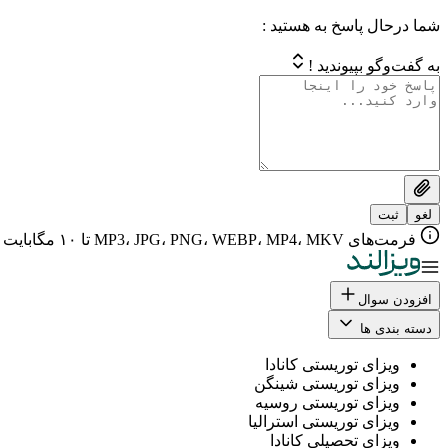
شما درحال پاسخ به هستید :
به گفت‌وگو بپیوندید !
لغو
ثبت
فرمت‌های MP3، JPG، PNG، WEBP، MP4، MKV تا ۱۰ مگابایت
افزودن سوال
دسته بندی ها
ویزای توریستی کانادا
ویزای توریستی شینگن
ویزای توریستی روسیه
ویزای توریستی استرالیا
ویزای تحصیلی کانادا