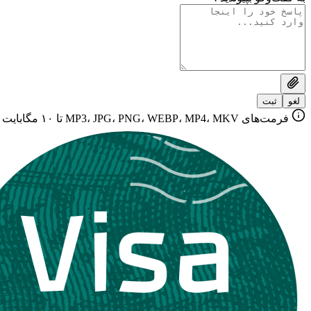
لغو
ثبت
فرمت‌های MP3، JPG، PNG، WEBP، MP4، MKV تا ۱۰ مگابایت