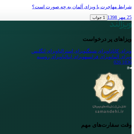
شرایط مهاجرت با ویزای آلمان به چه صورت است؟
25 مهر 1398
1 جواب
ویزاهای پر درخواست
ویزای کانادا
ویزای شینگن
ویزای استرالیا
ویزای انگلیس
ویزای آلمان
ویزای فرانسه
ویزای ایتالیا
ویزای روسیه
026
1836
وقت سفارت‌های مهم