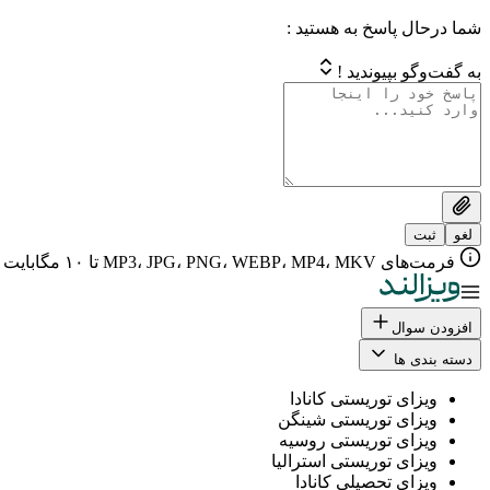
شما درحال پاسخ به هستید :
به گفت‌وگو بپیوندید !
لغو
ثبت
فرمت‌های MP3، JPG، PNG، WEBP، MP4، MKV تا ۱۰ مگابایت
افزودن سوال
دسته بندی ها
ویزای توریستی کانادا
ویزای توریستی شینگن
ویزای توریستی روسیه
ویزای توریستی استرالیا
ویزای تحصیلی کانادا