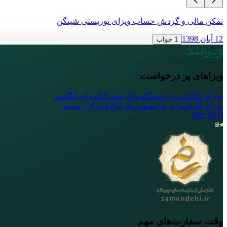
تمکن مالی و گردش حساب ویزای توریستی شینگن
12 آبان 1398
1 جواب
ویزاهای پر درخواست
ویزای کانادا
ویزای شینگن
ویزای استرالیا
ویزای انگلیس
ویزای آلمان
ویزای فرانسه
ویزای ایتالیا
ویزای روسیه
026
1836
وقت سفارت‌های مهم