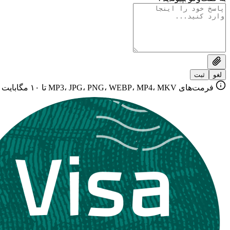
لغو
ثبت
فرمت‌های MP3، JPG، PNG، WEBP، MP4، MKV تا ۱۰ مگابایت