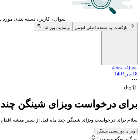
سوال ، کاربر ، دسته بندی مورد ن
بازگشت به صفحه اصلی انجمن
وبسایت ویزالند
@user-Quvc
18 تیر 1403
0
برای درخواست ویزای شینگن چند م
سلام برای درخواست ویزای شینگن چند ماه قبل از سفر میشه اقدام 
ویزای توریستی شینگن
به گفت‌وگو بپیوندید !