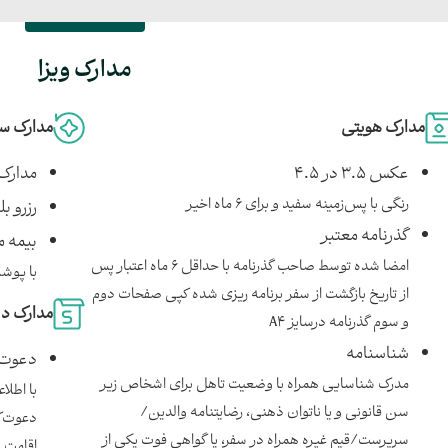
مدارک ویزا
مدارک هویتی
مدارک س
عکس ۳.۵ در ۴.۵
مدارک 
رنگی با پس‌زمینه سفید و برای ۶ ماه اخیر
رزرو ب
گذرنامه معتبر
بیمه م
امضا شده توسط صاحب گذرنامه با حداقل ۶ ماه اعتبار پس
با پوشش حد
از تاریخ بازگشت از سفر برنامه ‌ریزی شده کپی صفحات دوم
مدارک دع
و سوم گذرنامه درسایز A4
شناسنامه
دعوت‌
مدرک شناسایی همراه با وضعیت تاهل برای اشخاص زیر
با اطلا
سن قانونی و یا ناتوان ذهنی، رضایتنامه والدین/
دعوت‌ک
سرپرست/قیم غیره همراه در سفر، یا گواهی فوت یکی از
اقامت 