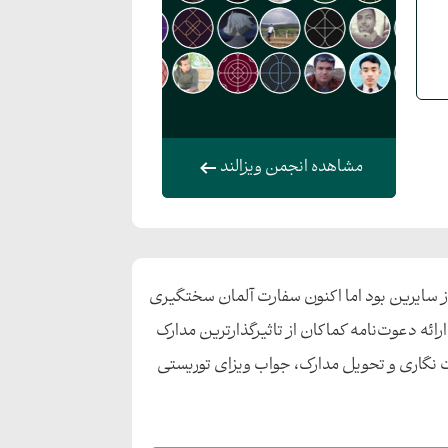
مشاهده انجمن ویزالند
ز سایرین بود اما اکنون سفارت آلمان سختگیری
رائه دعوت‌نامه کماکان از تاثیرگذارترین مدارک
آیند. بعد از حضور در دفتر کارگزاری TLS برای انگشت نگاری و تحویل مدارک، جواب ویزای توریستی