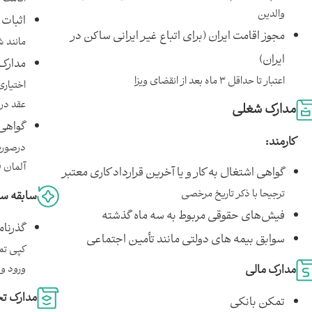
والدین
اثبات 
مجوز اقامت ایران (برای اتباع غیر ایرانی‌ ساکن در
مانند ش
ایران)
مدارک 
اعتبار تا حداقل ۳ ماه بعد از انقضای ویزا
اختیاری
عقد در 
مدارک شغلی
گواهی
کارمند:
درصورت
آلمان (
گواهی اشتغال به کار و یا آخرین قرارداد کاری معتبر
ترجیحا با ذکر تاریخ مرخصی
سابقه س
فیش‌های حقوقی مربوط به سه ماه گذشته
گذرنام
سوابق بیمه های دولتی مانند تأمین اجتماعی
کپی تم
مدارک مالی
ورود و
مدارک ت
تمکن بانکی