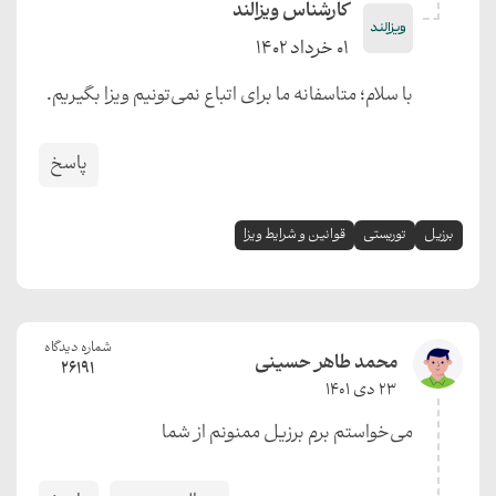
کارشناس ویزالند
01 خرداد 1402
با سلام؛ متاسفانه ما برای اتباع نمی‌تونیم ویزا بگیریم.
پاسخ
برزیل
توریستی
قوانین و شرایط ویزا
شماره دیدگاه
محمد طاهر حسینی
26191
23 دی 1401
می‌خواستم برم برزیل ممنونم از شما