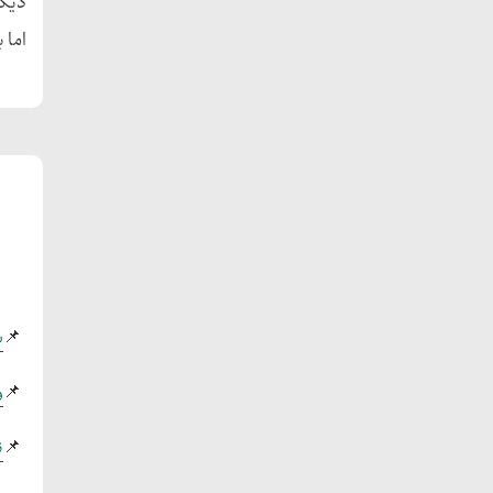
دیگر
اما 
📌
ش
📌
و
📌
ن