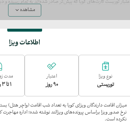
عتبار توریست کارت‌های کوبا که پیش‌تر صادر شده‌اند به تمام رسیده و دیگ
مشاهده
اطلاعات ویزا
نوع ویزا
اعتبار
مدت زم
توریستی
90 روز
1 تا 3 روز کاری
میزان اقامت دارندگان ویزای کوبا به تعداد شب اقامت (واچر هتل) بست
نرخ صدور ویزا براساس پرونده‌های ویزالند نوشته شده؛ اداره مهاجرت کوب
نکرده است.