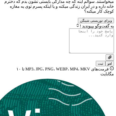
. سوالم اینه که چه مدارکی بایستی نشون بدم که دخترم
و در ایران زندگی میکنه و یا اینکه پسرم توی یه مغازه
میکنه؟
یستی شینگن
بپیوندید !
فرمت‌های MP3، JPG، PNG، WEBP، MP4، MKV تا ۱۰