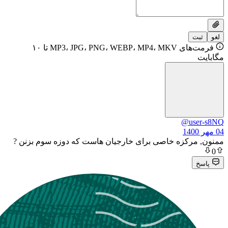
فرمت‌های MP3، JPG، PNG، WEBP، MP4، MKV تا ۱۰
@u
کزه خاصی برای خارجیان هاست که دوزه سوم بزنن ?