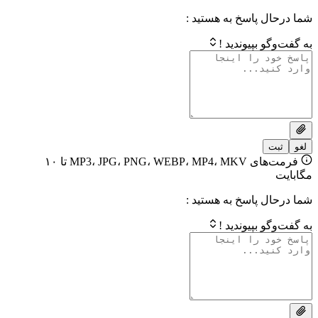
 پاسخ به هستید :
بپیوندید !
فرمت‌های MP3، JPG، PNG، WEBP، MP4، MKV تا ۱۰
 پاسخ به هستید :
بپیوندید !