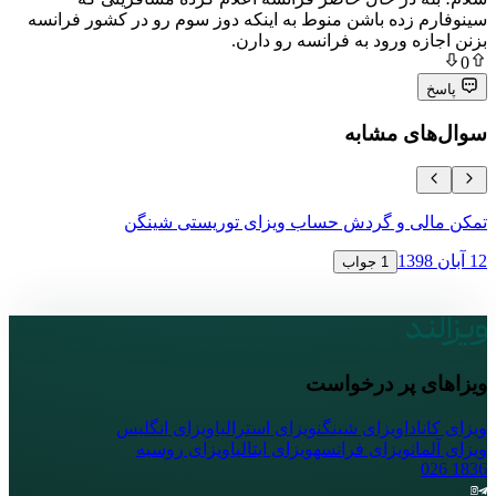
زده باشن منوط به اینکه دوز سوم رو در کشور فرانسه
 ورود به فرانسه رو دارن.
ی مشابه
ی و گردش حساب ویزای توریستی شینگن
نحوه اعتراض 
16 آبان 1398
1 جواب
پر درخواست
ا
ویزای شینگن
ویزای استرالیا
ویزای انگلیس
ویزای فرانسه
ویزای ایتالیا
ویزای روسیه