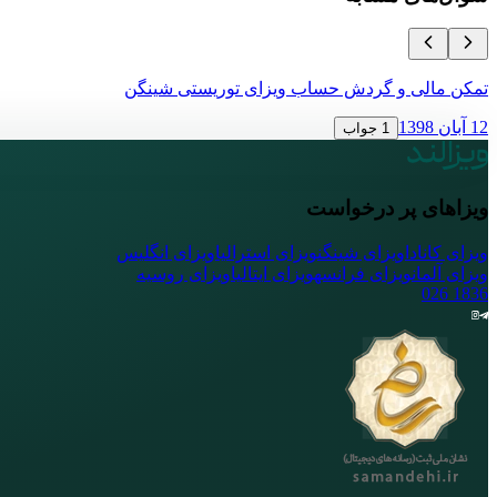
تمکن مالی و گردش حساب ویزای توریستی شینگن
12 آبان 1398
1 جواب
ویزاهای پر درخواست
ویزای کانادا
ویزای شینگن
ویزای استرالیا
ویزای انگلیس
ویزای آلمان
ویزای فرانسه
ویزای ایتالیا
ویزای روسیه
026
1836