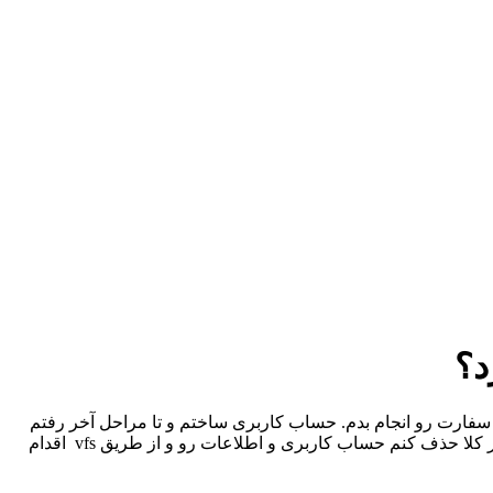
د؟
سفارت رو انجام بدم. حساب کاربری ساختم و تا مراحل آخر رفتم
اما قسمت آیا درخواست دیگری دارید را غیر فعال کردم و دیگه نمیتونم مشخصات همسر و فرزندانم را به عنوان تابع خودم وارد کنم. حالا اگر کلا حذف کنم حساب کاربری و اطلاعات رو و از طریق vfs اقدام