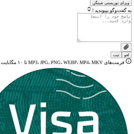
ویزای توریستی شینگن
به گفت‌وگو بپیوندید !
لغو
ثبت
فرمت‌های MP3، JPG، PNG، WEBP، MP4، MKV تا ۱۰ مگابایت