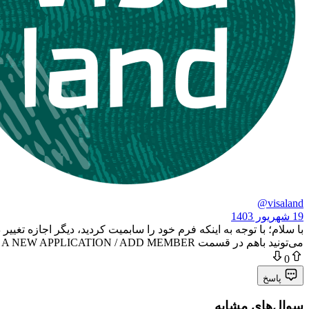
@visaland
19 شهریور 1403
می‌تونید باهم در قسمت CREATE A NEW APPLICATION / ADD MEMBER اضافه کنید. اما داخل همون اکانت هم می‌تونید فرم همسر و فرزند را سابمیت کنید و نیاز به ساخت اکانت جدید ندارید.
0
پاسخ
سوال‌های مشابه