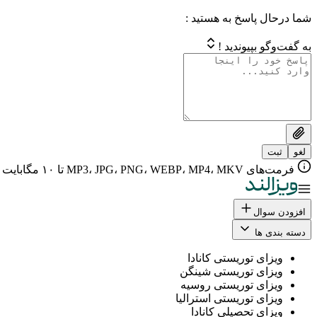
شما درحال پاسخ به هستید :
به گفت‌وگو بپیوندید !
لغو
ثبت
فرمت‌های MP3، JPG، PNG، WEBP، MP4، MKV تا ۱۰ مگابایت
افزودن سوال
دسته بندی ها
ویزای توریستی کانادا
ویزای توریستی شینگن
ویزای توریستی روسیه
ویزای توریستی استرالیا
ویزای تحصیلی کانادا