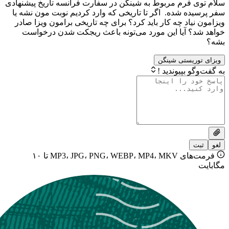
فرم مربوط به شینگن در سفارت فرانسه تاریخ پیشنهادی
 شده. اگر تا تاریخی که وارد کردیم نوبت مون نشه یا
اد چه کار باید کرد؟ برای چه تاریخی برامون ویزا صادر
 آیا این مورد می‌تونه باعث ریجکت شدن درخواست
یستی شینگن
بپیوندید !
فرمت‌های MP3، JPG، PNG، WEBP، MP4، MKV تا ۱۰