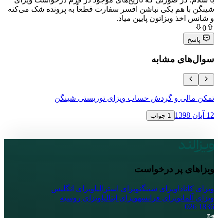
هم یکی نباشن افسر سفارت قطعاً به پرونده شک می‌کنه
 ویزاتون پایین میاد.
ی مشابه
ی و گردش حساب ویزای توریستی شینگن
نحوه اعتراض 
16 آبان 1398
1 جواب
پر درخواست
ا
ویزای شینگن
ویزای استرالیا
ویزای انگلیس
ویزای فرانسه
ویزای ایتالیا
ویزای روسیه