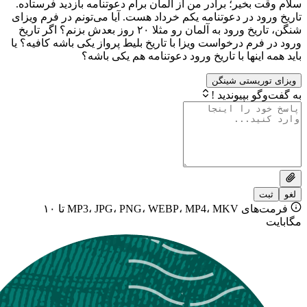
خیر؛ برادر من از آلمان برام دعوتنامه بازدید فرستاده.
 در دعوتنامه یکم خرداد هست. آیا می‌تونم در فرم ویزای
شنگن، تاریخ ورود به آلمان رو مثلا ۲۰ روز بعدش بزنم؟ اگر تاریخ
م درخواست ویزا با تاریخ بلیط پرواز یکی باشه کافیه؟ یا
ینها با تاریخ ورود دعوتنامه هم یکی باشه؟
یستی شینگن
بپیوندید !
فرمت‌های MP3، JPG، PNG، WEBP، MP4، MKV تا ۱۰