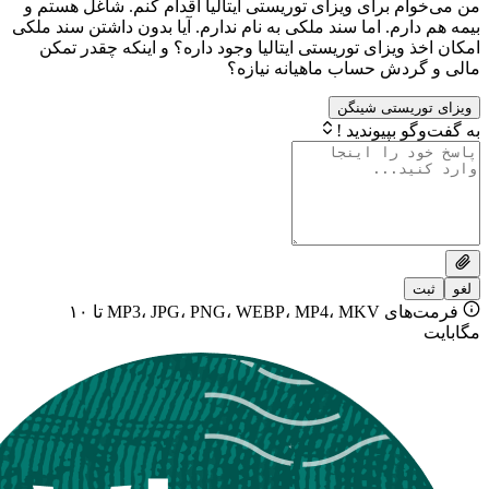
 برای ویزای توریستی ایتالیا اقدام کنم. شاغل هستم و
رم. اما سند ملکی به نام ندارم. آیا بدون داشتن سند ملکی
ویزای توریستی ایتالیا وجود داره؟ و اینکه چقدر تمکن
دش حساب ماهیانه نیازه؟
یستی شینگن
بپیوندید !
فرمت‌های MP3، JPG، PNG، WEBP، MP4، MKV تا ۱۰