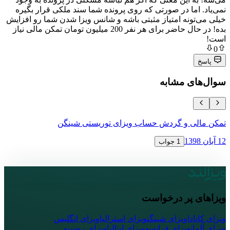
ما در صورتی که روی پرونده شما سند ملکی قرار بگیره
ونه امتیاز مثبتی باشه و شانس ویزا شدن شما رو افزایش
بده! در حال حاضر برای هر نفر 200 میلیون تومان تمکن مالی نیاز
ی مشابه
ی و گردش حساب ویزای توریستی شینگن
نحوه اعتراض 
16 آبان 1398
1 جواب
پر درخواست
ا
ویزای شینگن
ویزای استرالیا
ویزای انگلیس
ویزای فرانسه
ویزای ایتالیا
ویزای روسیه