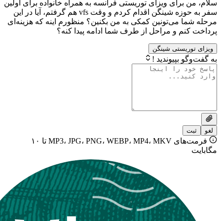
رای ویزای توریستی فرانسه به همراه خانواده برای اولین
سفر به حوزه شینگن اقدام کردم و وقت vfs هم گرفتم، آیا در این
می‌تونین کمکی به من بکنین؟ منظورم اینه که هزینه‌ای
م و مراحل از طرف شما ادامه پیدا کنه؟
یستی شینگن
بپیوندید !
فرمت‌های MP3، JPG، PNG، WEBP، MP4، MKV تا ۱۰