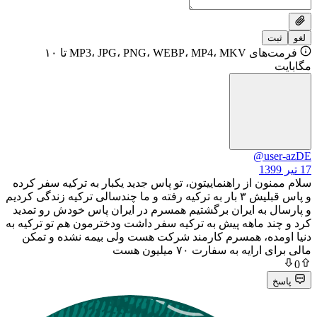
فرمت‌های MP3، JPG، PNG، WEBP، MP4، MKV تا ۱۰
@u
 از راهنماییتون، تو پاس جدید یکبار به ترکیه سفر کرده
و پاس قبلیش ۳ بار به ترکیه رفته و ما چندسالی ترکیه زندگی کردیم
به ایران برگشتیم همسرم در ایران پاس خودش رو تمدید
 ماهه پیش به ترکیه سفر داشت ودخترمون هم تو ترکیه به
ه، همسرم کارمند شرکت هست ولی بیمه نشده و تمکن
 به سفارت ۷۰ میلیون هست