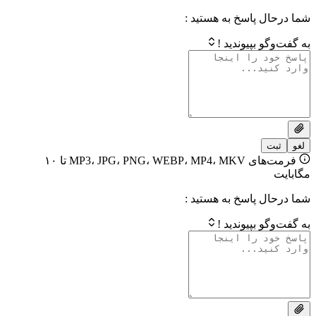
 پاسخ به هستید :
بپیوندید !
فرمت‌های MP3، JPG، PNG، WEBP، MP4، MKV تا ۱۰
 پاسخ به هستید :
بپیوندید !