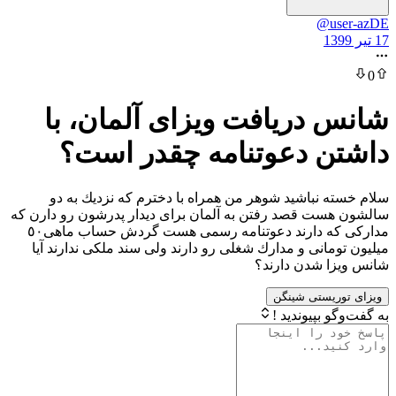
@u
دریافت ویزای آلمان، با
 دعوتنامه چقدر است؟
 نباشيد شوهر من همراه با دخترم كه نزديك به دو
ت قصد رفتن به آلمان براى ديدار پدرشون رو دارن كه
مداركى كه دارند دعوتنامه رسمى هست گردش حساب ماهى٥٠
انى و مدارك شغلى رو دارند ولى سند ملكى ندارند آيا
 شدن دارند؟
یستی شینگن
بپیوندید !