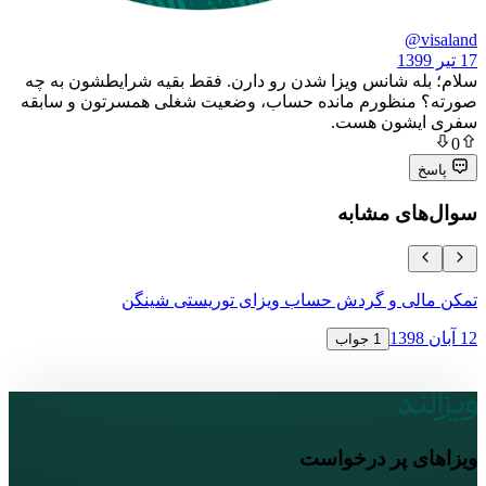
 شانس ویزا شدن رو دارن. فقط بقیه شرایطشون به چه
نظورم مانده حساب، وضعیت شغلی همسرتون و سابقه
ون هست.
ی مشابه
ی و گردش حساب ویزای توریستی شینگن
نحوه اعتراض 
16 آبان 1398
1 جواب
پر درخواست