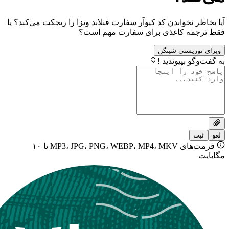
نخواندن کد کیوآر سفارت فنلاند ویزا را ریجکت می‌کند؟ یا
ه کاغذی برای سفارت مهم است؟
یستی شینگن
بپیوندید !
فرمت‌های MP3، JPG، PNG، WEBP، MP4، MKV تا ۱۰