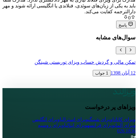
ی از زبان‌های سوئدی، فنلاندی یا انگلیسی ارائه شوند و مهر
 کفایت می‌کند.
ی مشابه
ی و گردش حساب ویزای توریستی شینگن
نحوه اعتراض 
16 آبان 1398
1 جواب
پر درخواست
ا
ویزای شینگن
ویزای استرالیا
ویزای انگلیس
ویزای فرانسه
ویزای ایتالیا
ویزای روسیه