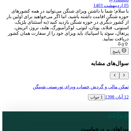
ما با داشتن ویزای شنگن می‌توانید در همه کشورهای
اقامت داشته باشید، اما اگر می‌خواهید برای اولین بار
گری در حوزه شنگن بازدید کنید (به استثنای بلژیک،
لاند، یونان، لتونی، لوکزامبورگ، هلند، نروژ، اتریش،
ئد یا اسپانیا)، باید ویزای خود را از سفارت همان کشور
یید.
ی مشابه
ی و گردش حساب ویزای توریستی شینگن
نحوه اعتراض 
16 آبان 1398
1 جواب
پر درخواست