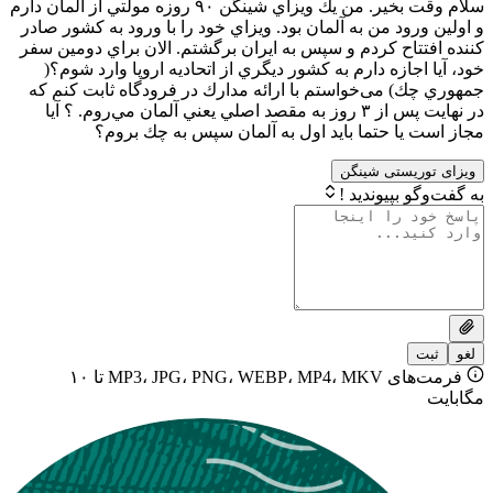
سلام وقت بخير. من يك ويزاي شينگن ٩٠ روزه مولتي از آلمان دارم
ود من به آلمان بود. ويزاي خود را با ورود به كشور صادر
اح كردم و سپس به ايران برگشتم. الان براي دومين سفر
جازه دارم به كشور ديگري از اتحادیه اروپا وارد شوم؟(
) می‌خواستم با ارائه مدارك در فرودگاه ثابت كنم كه
در نهايت پس از ٣ روز به مقصد اصلي يعني آلمان مي‌روم. ؟ آيا
ا حتما بايد اول به آلمان سپس به چك بروم؟
یستی شینگن
بپیوندید !
فرمت‌های MP3، JPG، PNG، WEBP، MP4، MKV تا ۱۰