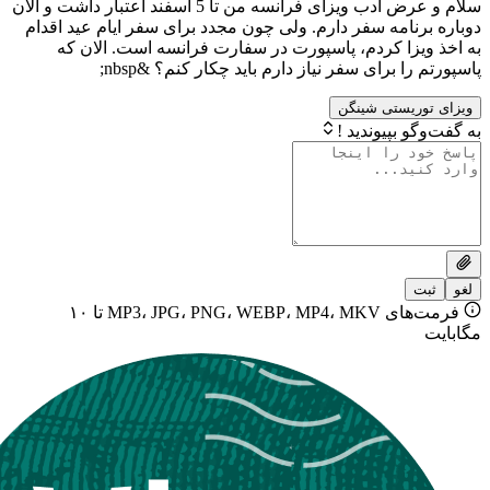
سلام و عرض ادب ویزای فرانسه من تا 5 اسفند اعتبار داشت و الان
امه سفر دارم. ولی چون مجدد برای سفر ایام عید اقدام
زا کردم، پاسپورت در سفارت فرانسه است. الان که
 برای سفر نیاز دارم باید چکار کنم؟ &nbsp;
یستی شینگن
بپیوندید !
فرمت‌های MP3، JPG، PNG، WEBP، MP4، MKV تا ۱۰