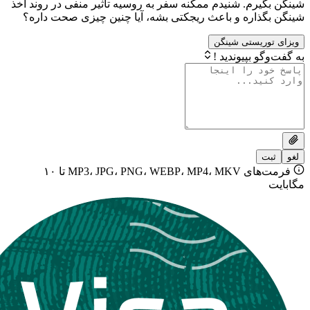
م. شنیدم ممکنه سفر به روسیه تاثیر منفی در روند اخذ
اره و باعث ریجکتی بشه، آیا چنین چیزی صحت داره؟
یستی شینگن
بپیوندید !
فرمت‌های MP3، JPG، PNG، WEBP، MP4، MKV تا ۱۰