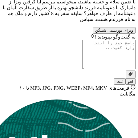
م و خسته نباشید، میخواستم بپرسم ایا گرفتن ویزا از
 دعوتنامه فرزند دانشجو بهتره یا از طریق سفارت المان با
دعوتنامه از طرف خواهر؟ سابقه سفر به 8 کشور دارم و ملک هم
زندم هست. سپاس
یستی شینگن
بپیوندید !
فرمت‌های MP3، JPG، PNG، WEBP، MP4، MKV تا ۱۰