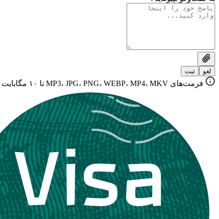
لغو
ثبت
فرمت‌های MP3، JPG، PNG، WEBP، MP4، MKV تا ۱۰ مگابایت