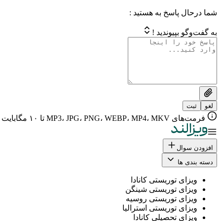
شما درحال پاسخ به هستید :
به گفت‌وگو بپیوندید !
لغو
ثبت
فرمت‌های MP3، JPG، PNG، WEBP، MP4، MKV تا ۱۰ مگابایت
افزودن سوال
دسته بندی ها
ویزای توریستی کانادا
ویزای توریستی شینگن
ویزای توریستی روسیه
ویزای توریستی استرالیا
ویزای تحصیلی کانادا