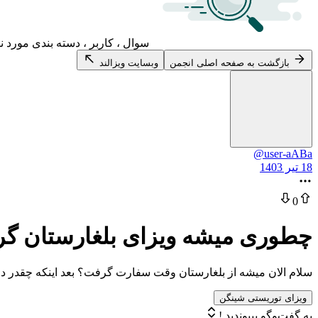
سوال ، کاربر ، دسته بندی مورد ن
بازگشت به صفحه اصلی انجمن
وبسایت ویزالند
@user-aABa
18 تیر 1403
0
چطوری میشه ویزای بلغارستان گر
سلام الان میشه از بلغارستان وقت سفارت گرفت؟ بعد اینکه چقدر در
ویزای توریستی شینگن
به گفت‌وگو بپیوندید !