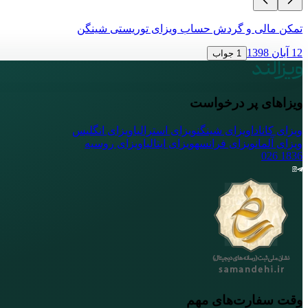
تمکن مالی و گردش حساب ویزای توریستی شینگن
12 آبان 1398
1 جواب
ویزاهای پر درخواست
ویزای کانادا
ویزای شینگن
ویزای استرالیا
ویزای انگلیس
ویزای آلمان
ویزای فرانسه
ویزای ایتالیا
ویزای روسیه
026
1836
وقت سفارت‌های مهم