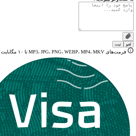
لغو
ثبت
فرمت‌های MP3، JPG، PNG، WEBP، MP4، MKV تا ۱۰ مگابایت