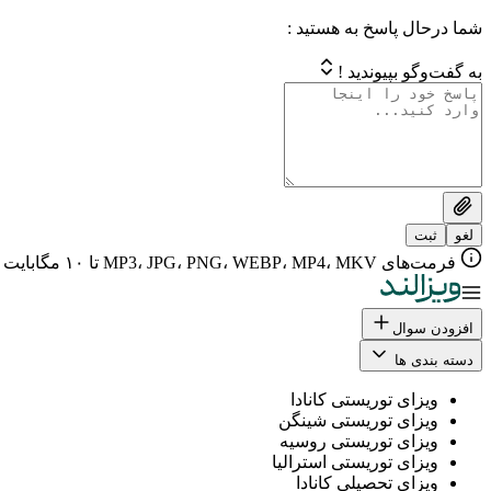
شما درحال پاسخ به هستید :
به گفت‌وگو بپیوندید !
لغو
ثبت
فرمت‌های MP3، JPG، PNG، WEBP، MP4، MKV تا ۱۰ مگابایت
افزودن سوال
دسته بندی ها
ویزای توریستی کانادا
ویزای توریستی شینگن
ویزای توریستی روسیه
ویزای توریستی استرالیا
ویزای تحصیلی کانادا