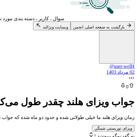
سوال ، کاربر ، دسته بندی مورد ن
بازگشت به صفحه اصلی انجمن
وبسایت ویزالند
@user-weIH
02 مرداد 1403
0
جواب ویزای هلند چقدر طول می‌ک
زمان ویزای هلند ما خیلی طولانی شده و حدود دو ماه شده که جواب نی
ویزای توریستی شینگن
به گفت‌وگو بپیوندید !