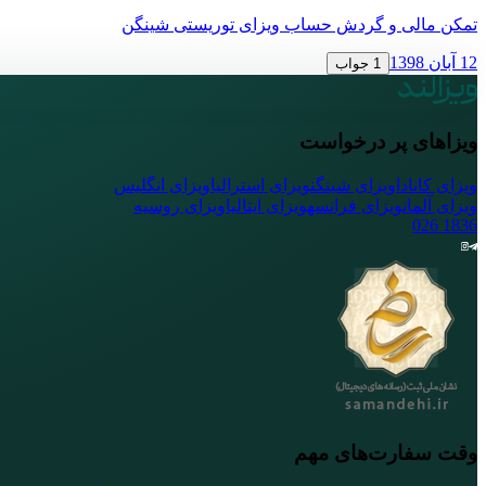
تمکن مالی و گردش حساب ویزای توریستی شینگن
12 آبان 1398
1 جواب
ویزاهای پر درخواست
ویزای کانادا
ویزای شینگن
ویزای استرالیا
ویزای انگلیس
ویزای آلمان
ویزای فرانسه
ویزای ایتالیا
ویزای روسیه
026
1836
وقت سفارت‌های مهم