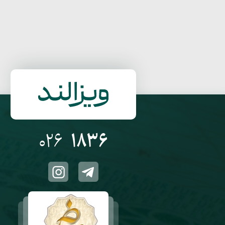
026
1836