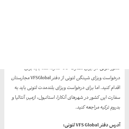
مطلب پیشنهادی:
وی اف اس گلوبال (VFS Global) چیست؟
سفارت لتونی در ایران
کشور لتونی در ایران سفارت خانه ندارد. شما باید برای
درخواست ویزای شینگن لتونی از دفتر VFSGlobal مجارستان
اقدام کنید. اما برای درخواست ویزای بلندمدت لتونی باید به
سفارت این کشور در شهرهای آنکارا، استانبول، ازمیر، آنتالیا و
بدروم ترکیه مراجعه کنید.
آدرس دفتر VFS Global لتونی: