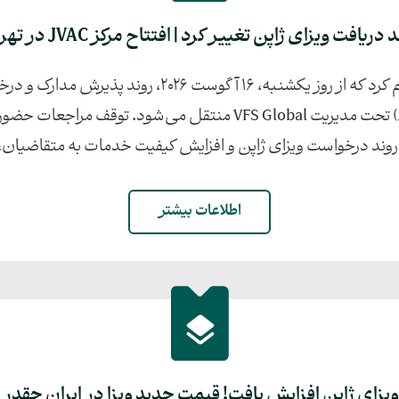
 دریافت ویزای ژاپن تغییر کرد | افتتاح مرکز JVAC در تهران
سفارت ژاپن در تهران اعلام کرد که از روز یکشنبه، ۱۶ آگوس
درخواست روادید ژاپن (JVAC) تحت مدیریت VFS Global منتقل می‌شو
ند درخواست ویزای ژاپن و افزایش کیفیت خدمات به متقاضیان، از ۱۶ .
اطلاعات بیشتر
ویزای ژاپن افزایش یافت! قیمت جدید ویزا در ایران چقدر